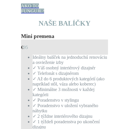
AKO TO
FUNGUJE?
NAŠE BALÍČKY
Mini premena
€
95
Ideálny balíček na jednoduchú renováciu
a osvieženie izby
✓ Váš osobný interiérový dizajnér
✓ Telefonát s dizajnérom
✓ Až do 6 produktových kategórií (ako
napríklad stôl, váza alebo koberec)
✓ Minimálne 3 možnosti v každej
kategórii
✓ Poradenstvo v stylingu
✓ Poradenstvo v uložení vybraného
nábytku
✓ 2 týždne interiérového dizajnu
✓ 1 týždeň poradenstva po ukončení
dizajnu