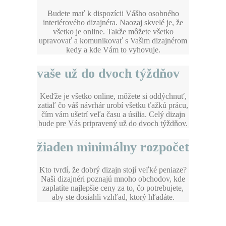
Budete mať k dispozícii Vášho osobného
interiérového dizajnéra. Naozaj skvelé je, že
všetko je online. Takže môžete všetko
upravovať a komunikovať s Vašim dizajnérom
kedy a kde Vám to vyhovuje.
vaše už do dvoch týždňov
Keďže je všetko online, môžete si oddýchnuť,
zatiaľ čo váš návrhár urobí všetku ťažkú prácu,
čím vám ušetrí veľa času a úsilia. Celý dizajn
bude pre Vás pripravený už do dvoch týždňov.
žiaden minimálny rozpočet
Kto tvrdí, že dobrý dizajn stojí veľké peniaze?
Naši dizajnéri poznajú mnoho obchodov, kde
zaplatíte najlepšie ceny za to, čo potrebujete,
aby ste dosiahli vzhľad, ktorý hľadáte.