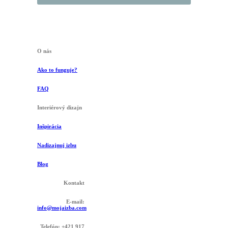
O nás
Ako to funguje?
FAQ
Interiérový dizajn
Inšpirácia
Nadizajnuj izbu
Blog
Kontakt
E-mail:
info@mojaizba.com
Telefón: +421 917