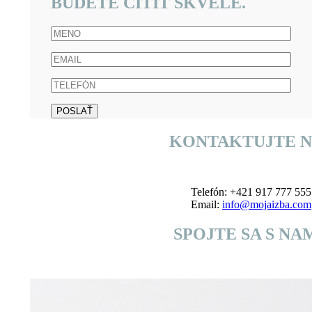
BUDETE CÍTIŤ SKVELE.
KONTAKTUJTE N
Telefón: +421 917 777 555
Email:
info@mojaizba.com
SPOJTE SA S NAM