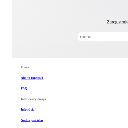
Zaregistruj
O nás
Ako to funguje?
FAQ
Interiérový dizajn
Inšpirácia
Nadizajnuj izbu