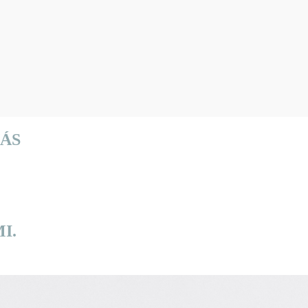
ÁS
I.